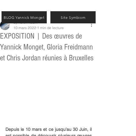
BLOG Yannick Monget
Site Symbiom
Symbiom team
10 mars 2022
1 min de lecture
EXPOSITION | Des œuvres de
Yannick Monget, Gloria Freidmann
et Chris Jordan réunies à Bruxelles
Depuis le 10 mars et ce jusqu’au 30 Juin, il 
est possible de découvrir plusieurs œuvres 