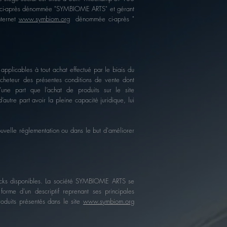
 ci-après dénommée "SYMBIOME ARTS" et gérant
nternet
www.symbiom.org
dénommée ci-après "
applicables à tout achat effectué par le biais du
’acheteur des présentes conditions de vente dont
’une part que l’achat de produits sur le site
d’autre part avoir la pleine capacité juridique, lui
uvelle réglementation ou dans le but d'améliorer
cks disponibles. La société SYMBIOME ARTS se
forme d’un descriptif reprenant ses principales
roduits présentés dans le site
www.symbiom.org