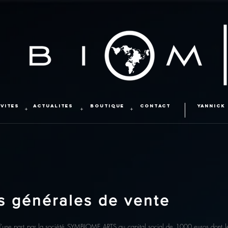
IVITES
ACTUALITES
BOUTIQUE
CONTACT
YANNICK
+
+
+
s générales de vente
 d’une part par la société SYMBIOME ARTS au capital social de 1000 euros dont l