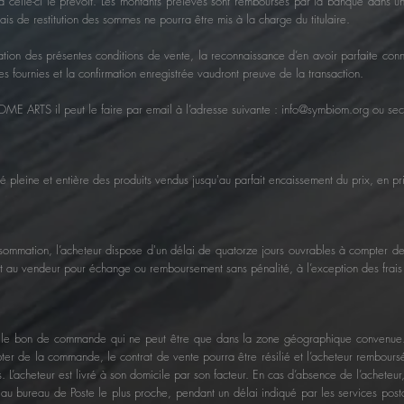
ant à celle-ci le prévoit. Les montants prélevés sont remboursés par la banque dans
rais de restitution des sommes ne pourra être mis à la charge du titulaire.
ion des présentes conditions de vente, la reconnaissance d’en avoir parfaite conn
s fournies et la confirmation enregistrée vaudront preuve de la transaction.
OME ARTS il peut le faire par email à l’adresse suivante :
info@symbiom.org
ou
sec
eine et entière des produits vendus jusqu'au parfait encaissement du prix, en prin
sommation, l’acheteur dispose d'un délai de quatorze jours ouvrables à compter d
duit au vendeur pour échange ou remboursement sans pénalité, à l’exception des frais
sur le bon de commande qui ne peut être que dans la zone géographique convenue. L
compter de la commande, le contrat de vente pourra être résilié et l’acheteur rembo
s. L’acheteur est livré à son domicile par son facteur. En cas d’absence de l’acheteu
au bureau de Poste le plus proche, pendant un délai indiqué par les services postau