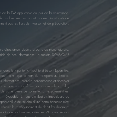
mpte de la TVA applicable au jour de la commande.
 modifier ses prix à tout moment, étant toutefois
ent pas les frais de livraison et de préparation,
le directement depuis la barre de menu latérale.
 l’aide de ces informations. La société SYMBIOME
r dans le « panier », modifie si besoin (quantités,
eteur, ainsi que le nom du transporteur. Ensuite,
es informations, prendre connaissance et accepter
 sur le bouton « Confirmer ma commande ». Enfin,
u de carte bleue personnelle. Si le paiement est
irrévocable. En cas d’utilisation frauduleuse de
ponsabilité du titulaire d’une carte bancaire n’est
r obtenir le remboursement du débit frauduleux et
 auprès de sa banque, dans les 70 jours suivant