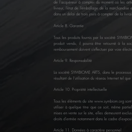
de l'acquéreur à compter du moment où les arti
livreur, l’état de l’emballage de la marchandise 
dans un délai de trois jours à compter de la livra
Article 8. Garantie
Tous les produits fournis par la société SYMBIO
produit vendu, il pourra être retourné à la 
remboursement doivent s’effectuer par voie électr
Article 9. Responsabilité
La société SYMBIOME ARTS, dans le processus d
résultant de l’utilisation du réseau Internet tel q
Article 10. Propriété intellectuelle
Tous les éléments du site
www.symbiom.org
sont
utiliser à quelque titre que ce soit, même parti
mises en vente sur le site, elles demeurent exclus
droits d'entrée notamment dans le cadre d'expositio
Article 11. Données à caractère personnel