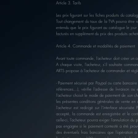
Article 3. Tarifs
Les prix figurant sur les fiches produits du cata
Tout changement du taux de la TVA pourra être ré
entendu que le prix figurant au catalogue le jour
facturés en supplément du prix des produits ache
Article 4. Commande et modalités de paiement
Avant toute commande, l’acheteur doit créer un c
A chaque visite, l’acheteur, s’il souhaite comm
ARTS propose à l’acheteur de commander et régler
- Paiement sécurisé par Paypal ou carte bancaire (
références…), vérifie l’adresse de livraison ou 
l’acheteur choisit le mode de paiement de son cho
les présentes conditions générales de vente en 
l’acheteur est redirigé sur l’interface sécuris
accepté, la commande est enregistrée et le contr
celle-ci, l’acheteur pourra exiger l’annulation du
pas engagée si le paiement contesté a été prouvé
des éventuels frais bancaires que l’opération a