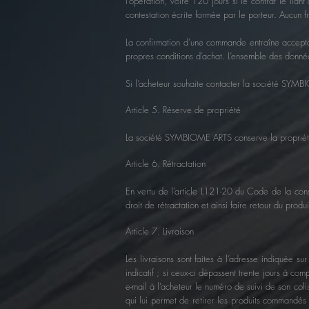
l’opération, voire 120 jours si le contrat le li
contestation écrite formée par le porteur. Aucun f
La confirmation d’une commande entraîne acceptat
propres conditions d’achat. L’ensemble des donnée
Si l’acheteur souhaite contacter la société SYMBI
Article 5. Réserve de propriété
La société SYMBIOME ARTS conserve la propriété pl
Article 6. Rétractation
En vertu de l’article L121-20 du Code de la con
droit de rétractation et ainsi faire retour du pro
Article 7. Livraison
Les livraisons sont faites à l’adresse indiquée 
indicatif ; si ceux-ci dépassent trente jours à 
e-mail à l’acheteur le numéro de suivi de son coli
qui lui permet de retirer les produits commandés 