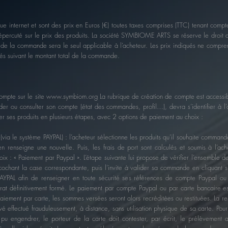
logue internet et sont des prix en Euros (€) toutes taxes comprises (TTC) tenant co
percuté sur le prix des produits. La société SYMBIOME ARTS se réserve le droit de
 de la commande sera le seul applicable à l’acheteur. Les prix indiqués ne comprenn
tés suivant le montant total de la commande.
ompte sur le site
www.symbiom.org
La rubrique de création de compte est accessib
ander ou consulter son compte (état des commandes, profil…), devra s’identifier à
 ses produits en plusieurs étapes, avec 2 options de paiement au choix :
via le système PAYPAL) : l’acheteur sélectionne les produits qu’il souhaite commande
en renseigne une nouvelle. Puis, les frais de port sont calculés et soumis à l’ach
ix : « Paiement par Paypal ». L’étape suivante lui propose de vérifier l’ensemble d
cochant la case correspondante, puis l’invite à valider sa commande en cliquant
ée PAYPAL afin de renseigner en toute sécurité ses références de compte Paypal o
at définitivement formé. Le paiement par compte Paypal ou par carte bancaire est 
 paiement par carte, les sommes versées seront alors recréditées ou restituées. La res
 effectué frauduleusement, à distance, sans utilisation physique de sa carte. Pou
 pu engendrer, le porteur de la carte doit contester, par écrit, le prélèvement