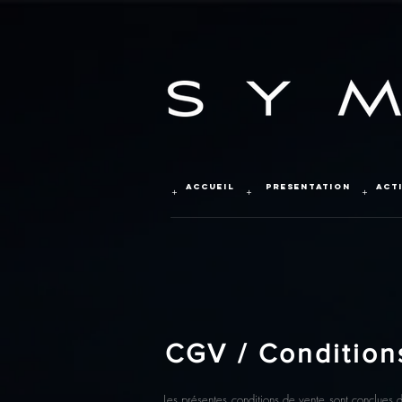
ACCUEIL
PRESENTATION
ACT
+
+
+
CGV / Condition
Les présentes conditions de vente sont conclues