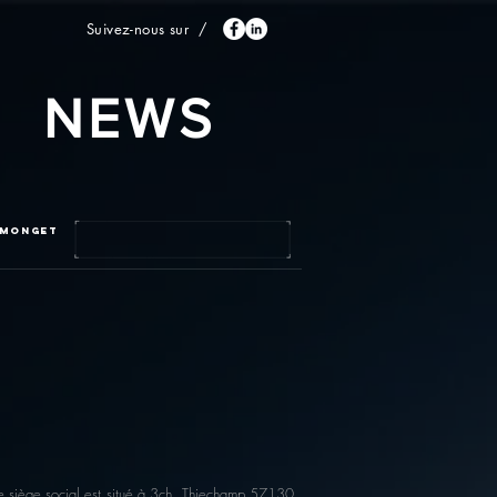
Suivez-nous sur /
NEWS
 MONGET
e siège social est situé à 3ch. Thiechamp 57130