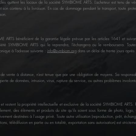
cles quittent les locaux de la société SYMBIOME ARTS. L’acheteur est tenu de vé
et son contenu à la livraison. En cas de dommage pendant le transport, toute protes
ison.
ME ARTS bénéficient de la garantie légale prévue par les articles 1641 et suiva
société SYMBIOME ARTS qui le reprendra, l’échangera ou le remboursera. Tout
oniqye à l’adresse suivante :
info@symbiom.org
dans un délai de trente jours après l
e vente à distance, n’est tenue que par une obligation de moyens. Sa respons
ue perte de données, intrusion, virus, rupture du service, ou autres problèmes involont
 et restent la propriété intellectuelle et exclusive de la société SYMBIOME ARTS. P
ellement, des éléments et produits du site qu’ils soient sous forme de photo, logo,
ivement destinées à l'usage privé. Toute autre utilisation (reproduction, prêt, écha
ns, télédifusion en partie ou en totalité, exportation sans autorisation) est stricteme