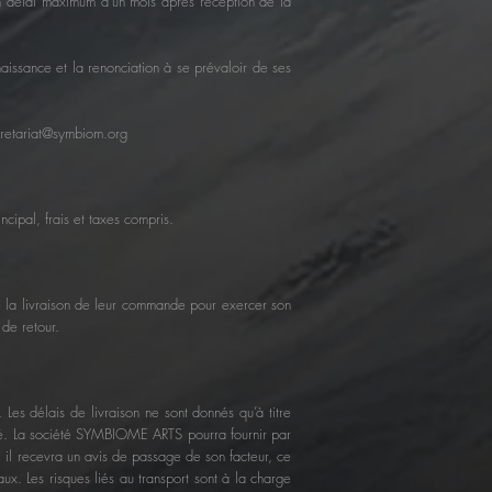
 un délai maximum d’un mois après réception de la
aissance et la renonciation à se prévaloir de ses
retariat@symbiom.org
cipal, frais et taxes compris.
e la livraison de leur commande pour exercer son
 de retour.
es délais de livraison ne sont donnés qu’à titre
ursé. La société SYMBIOME ARTS pourra fournir par
r, il recevra un avis de passage de son facteur, ce
x. Les risques liés au transport sont à la charge