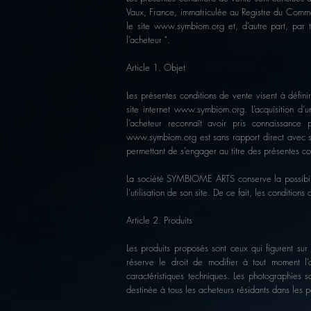
Vaux, France, immatriculée au Registre du C
le site
www.symbiom.org
et, d’autre part, par
l’acheteur ".
Article 1. Objet
Les présentes conditions de vente visent à défini
site internet
www.symbiom.org
. L’acquisition d
l’acheteur reconnaît avoir pris connaissance
www.symbiom.org
est sans rapport direct avec so
permettant de s’engager au titre des présentes co
La société SYMBIOME ARTS conserve la possibilit
l’utilisation de son site. De ce fait, les conditio
Article 2. Produits
Les produits proposés sont ceux qui figurent sur
réserve le droit de modifier à tout moment l’a
caractéristiques techniques. Les photographies s
destinée à tous les acheteurs résidants dans les pa