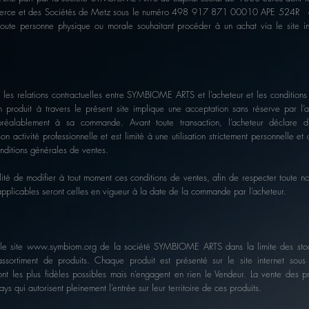
ommerce et des Sociétés de Metz sous le numéro 498 917 871 00010 APE 524R
 toute personne physique ou morale souhaitant procéder à un achat via le site i
r les relations contractuelles entre SYMBIOME ARTS et l’acheteur et les conditions 
’un produit à travers le présent site implique une acceptation sans réserve par l
 préalablement à sa commande. Avant toute transaction, l’acheteur déclare d
n activité professionnelle et est limité à une utilisation strictement personnelle et 
nditions générales de ventes.
é de modifier à tout moment ces conditions de ventes, afin de respecter toute no
ns applicables seront celles en vigueur à la date de la commande par l’acheteur.
 le site
www.symbiom.org
de la société SYMBIOME ARTS dans la limite des sto
ssortiment de produits. Chaque produit est présenté sur le site internet sous 
ont les plus fidèles possibles mais n’engagent en rien le Vendeur. La vente des p
ys qui autorisent pleinement l’entrée sur leur territoire de ces produits.