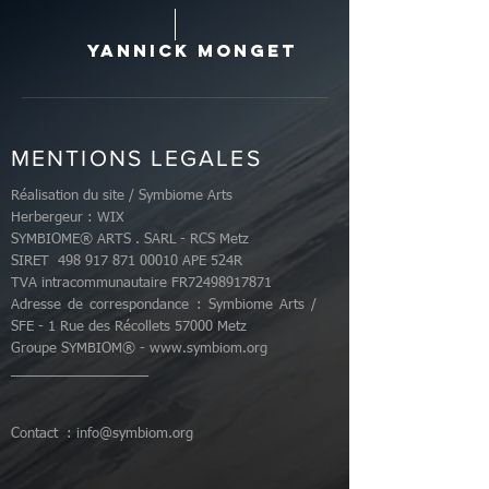
YANNICK MONGET
MENTIONS LEGALES
Réalisation du site / Symbiome Arts
Herbergeur : WIX
SYMBIOME® ARTS . SARL - RCS Metz
SIRET 498 917 871 00010 APE 524R
TVA intracommunautaire FR72498917871
Adresse de correspondance : Symbiome Arts /
SFE - 1 Rue des Récollets 57000 Metz
Groupe SYMBIOM® -
www.symbiom.org
__________________
Contact :
info@symbiom.org