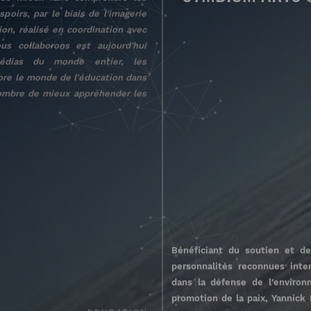
oirs, par le biais de l'imagerie
ion, réalisé en coordination avec
s collaborons est aujourd'hui
médias du monde entier, les
ncore le monde de l'éducation dans
nombre de mieux appréhender les
Bénéficiant du soutien et de
personnalités reconnues inte
dans la défense de l'enviro
promotion de la paix, Yannick