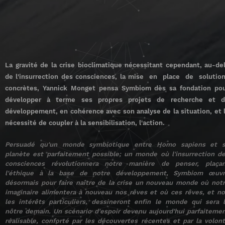
La gravité de la crise bioclimatique nécessitant cependant, au-de
de l'insurrection des consciences, la mise en place de solutio
concrètes, Yannick Monget pensa Symbiom dès sa fondation po
développer à terme ses propres projets de recherche et 
développement, en cohérence avec son analyse de la situation, et 
nécessité de coupler à la sensibilisation, l'action.
Persuadé qu'un monde symbiotique entre Homo sapiens et 
planète est parfaitement possible; un monde où l'insurrection d
consciences révolutionnera notre manière de penser, plaça
l'éthique à la base de notre développement, Symbiom œuv
désormais pour faire naître de la crise un nouveau monde où not
imaginaire alimentera à nouveau nos rêves et où ces rêves, et n
les intérêts particuliers, dessineront enfin le monde qui sera 
nôtre demain. Un scénario d'espoir devenu aujourd'hui parfaiteme
réalisable, conforté par les découvertes récentes et par la volon