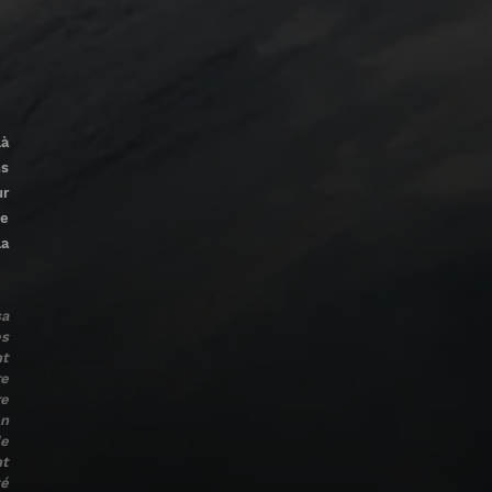
là
ns
ur
de
la
sa
es
nt
re
re
on
le
nt
té