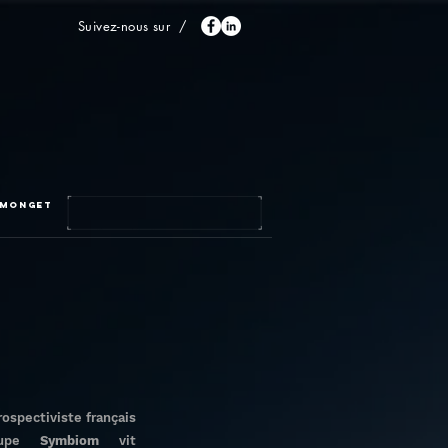
Suivez-nous sur /
 MONGET
ospectiviste français
oupe
Symbiom
vit