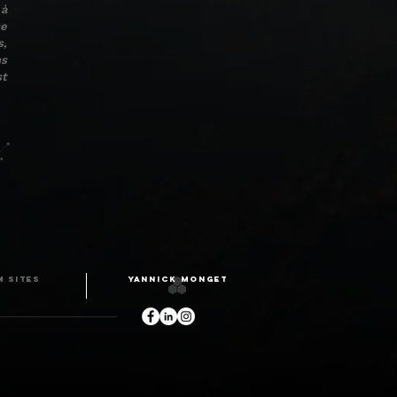
 à
se
s,
ns
st
 SITES
YANNICK MONGET