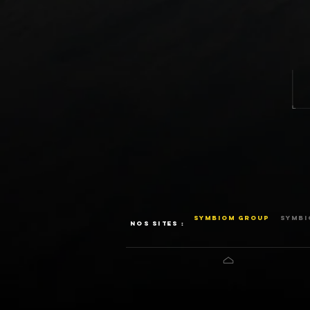
SYMBIOM GROUP
SYMBI
NOS SITES :