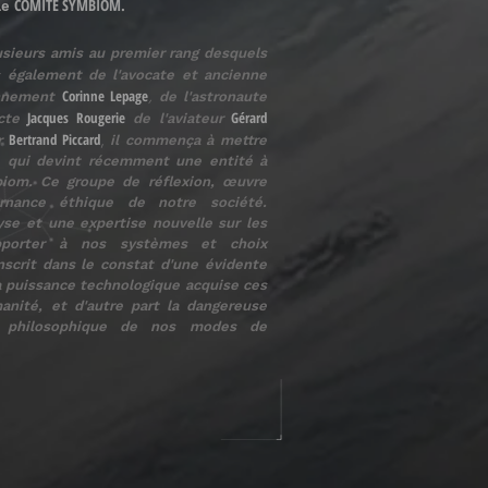
COMITÉ SYMBIOM.
 le
lusieurs amis au premier rang desquels
 également de l'avocate et ancienne
Corinne Lepage
,
onnement
de l'astronaute
Jacques Rougerie
Gérard
ecte
de l'aviateur
Bertrand Piccard
,
r
il commença à mettre
ce qui devint récemment une
entité à
biom. Ce groupe de réflexion, œuvre
rnance éthique de notre société.
yse et une expertise nouvelle sur les
pporter à nos systèmes et choix
nscrit dans le constat d'une évidente
a puissance technologique acquise ces
anité, et d'autre part la dangereuse
t philosophique de nos modes de