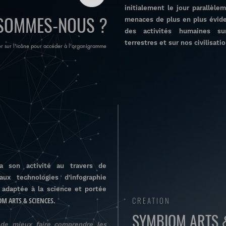
initialement le jour parallèlem
 SOMMES-NOUS ?
menaces de plus en plus évide
des activités humaines su
terrestres et sur nos civilisat
r sur l'icône pour accéder à l'organigramme
a son activité au travers de
aux technologies d'infographie
 adaptée à la science et portée
CREATION
M ARTS & SCIENCES.
SYMBIOM ARTS
de mieux faire comprendre les