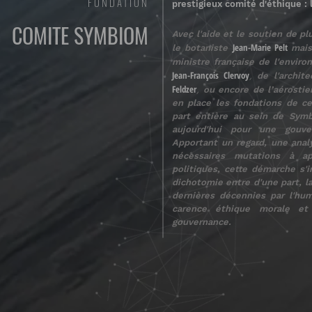
FONDATION
prestigieux comité d'éthique :
COMITE SYMBIOM
Avec l'aide et le soutien de p
Jean-Marie Pelt
le botaniste
mais
ministre française de l'envir
Jean-François Clervoy
,
de l'archit
Feldzer
,
ou encore de l’aérostie
en place les fondations de 
part entière au sein de Sym
aujourd'hui pour une gouve
Apportant un regard, une anal
nécessaires mutations à a
politiques, cette démarche s'i
dichotomie entre d'une part, l
dernières décennies par l'hum
carence éthique morale e
gouvernance.