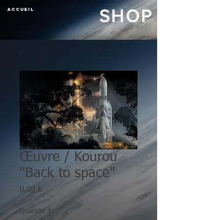
ACCUEIL
SHOP
Œuvre / Kourou
"Back to space"
Prix
0,00 €
Quantité
*