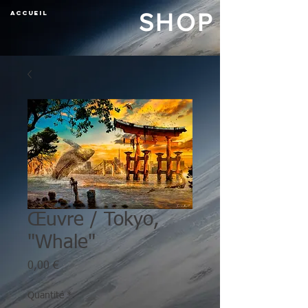
ACCUEIL
SHOP
Œuvre / Tokyo,
"Whale"
Prix
0,00 €
Quantité
*