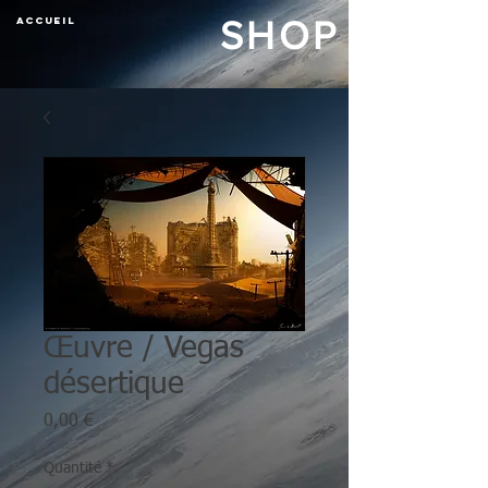
ACCUEIL
SHOP
Œuvre / Vegas
désertique
Prix
0,00 €
Quantité
*