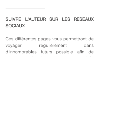
__________________
SUIVRE L'AUTEUR SUR LES RESEAUX 
SOCIAUX
Ces différentes pages vous permettront de 
voyager régulièrement dans 
d'innombrables futurs possible afin de 
mieux appréhender les menaces et défis 
pesant sur notre monde, mais également 
de mieux visualiser les innombrables 
solutions existant et espoirs qui demeurent.
https://www.instagram.com/yannickmonget
https://www.linkedin.com/in/yannick-monget
https://www.facebook.com/yannickmonget
https://www.tiktok.com/@yannickmonget
Pinterest / A VENIR
Chaîne YOUTUBE