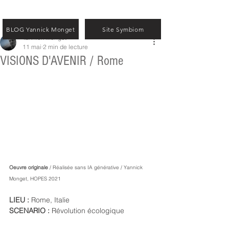
BLOG Yannick Monget
Site Symbiom
Yannick Monget
11 mai
2 min de lecture
VISIONS D'AVENIR / Rome
Oeuvre originale 
/ Réalisée sans IA générative / Yannick 
Monget, HOPES 2021
LIEU : 
Rome, Italie
SCENARIO : 
Révolution écologique