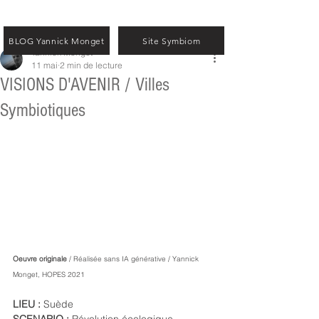
BLOG Yannick Monget
Site Symbiom
Yannick Monget
11 mai
2 min de lecture
VISIONS D'AVENIR / Villes
Symbiotiques
Oeuvre originale 
/ Réalisée sans IA générative / Yannick 
Monget, HOPES 2021
LIEU : 
Suède
SCENARIO : 
Révolution écologique