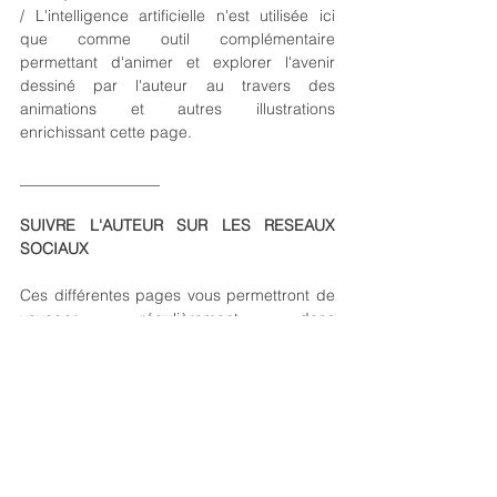
/ L'intelligence artificielle n'est utilisée ici 
que comme outil complémentaire 
permettant d'animer et explorer l'avenir 
dessiné par l'auteur au travers des 
animations et autres illustrations 
enrichissant cette page. 
__________________
SUIVRE L'AUTEUR SUR LES RESEAUX 
SOCIAUX
Ces différentes pages vous permettront de 
voyager régulièrement dans 
d'innombrables futurs possible afin de 
mieux appréhender les menaces et défis 
pesant sur notre monde, mais également 
de mieux visualiser les innombrables 
solutions existant et espoirs qui demeurent.
https://www.instagram.com/yannickmonget