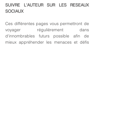
SUIVRE L'AUTEUR SUR LES RESEAUX 
SOCIAUX
Ces différentes pages vous permettront de 
voyager régulièrement dans 
d'innombrables futurs possible afin de 
mieux appréhender les menaces et défis 
pesant sur notre monde, mais également 
de mieux visualiser les innombrables 
solutions existant et espoirs qui demeurent.
https://www.instagram.com/yannickmonget
https://www.linkedin.com/in/yannick-monget
https://www.facebook.com/yannickmonget
https://www.tiktok.com/@yannickmonget
Pinterest / A VENIR
Chaîne YOUTUBE