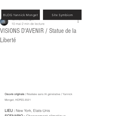
BLOG Yannick Monget
Site Symbiom
Yannick Monget
10 mai
2 min de lecture
VISIONS D'AVENIR / Statue de la
Liberté
Oeuvre originale 
/ Réalisée sans IA générative / Yannick 
Monget, HOPES 2021
LIEU : 
New York, Etats-Unis
SCENARIO : 
Changement climatique