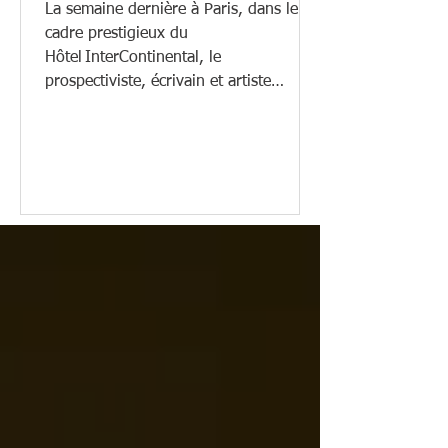
Lettres à Paris
La semaine dernière à Paris, dans le
cadre prestigieux du
Hôtel InterContinental, le
prospectiviste, écrivain et artiste
Yannick Monget a été récompensé par
la Académie des Arts Sciences et Lettres
pour l’ensemble de son œuvre et son
engagement dans les domaines
littéraires, artistiques et scientifiques.
Une Académie qui compte parmi ses
plus illustres membres des
personnalités telles que Louis Lumière,
Simone Veil, Jean D'Ormesson,
Jacques‑Yves Cousteau, Theodor
Monod, Louis