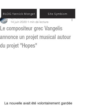
BLOG Yannick Monget
Site Symbiom
Symbiom team
14 juin 2020
1 min de lecture
Le compositeur grec Vangelis
annonce un projet musical autour
du projet "Hopes"
La nouvelle avait été volontairement gardée 