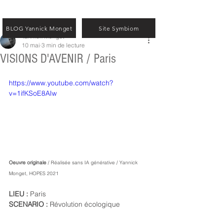
BLOG Yannick Monget
Site Symbiom
Yannick Monget
10 mai
3 min de lecture
VISIONS D'AVENIR / Paris
https://www.youtube.com/watch?
v=1ifKSoE8AIw
Oeuvre originale 
/ Réalisée sans IA générative / Yannick 
Monget, HOPES 2021
LIEU : 
Paris
SCENARIO : 
Révolution écologique