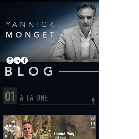
YANNICK
MONGET
BLOG
01
A LA UNE