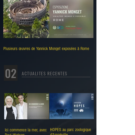
Plusieurs œuvres de Yannick Monget exposées à Rome
02
ACTUALITES RECENTES
HOPES au parc zoologique
Ici commence la mer, avec
d'Amnéville