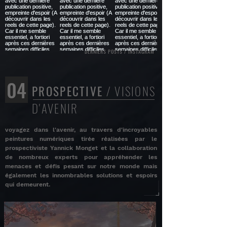
DERNIERS POSTS / INSTAGRAM
04
PROSPECTIVE
/ VISIONS
D'AVENIR
voyagez dans l'avenir, au travers d'incroyables
peintures numériques tirée réalisées par le
prospectiviste Yannick Monget et la collaboration
de nombreux experts pour appréhender les
menaces et défis pesant sur notre monde mais
également les innombrables solutions et espoirs
qui demeurent.