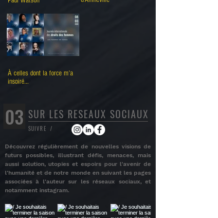
Paul Watson
À celles dont la force m’a
inspiré...
03
SUR LES RESEAUX SOCIAUX
SUIVRE /
Découvrez régulièrement de nouvelles visions de
futurs possibles, illustrant défis, menaces, mais
aussi solution, utopies et espoirs pour l'avenir de
l'humanité et de notre monde en suivant les pages
associées à l'auteur sur les réseaux sociaux, et
notamment instagram.